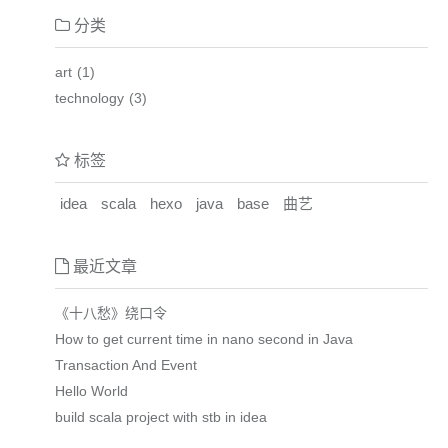
分类
art
1
technology
3
标签
idea
scala
hexo
java
base
曲艺
最近文章
《十八愁》绕口令
How to get current time in nano second in Java
Transaction And Event
Hello World
build scala project with stb in idea