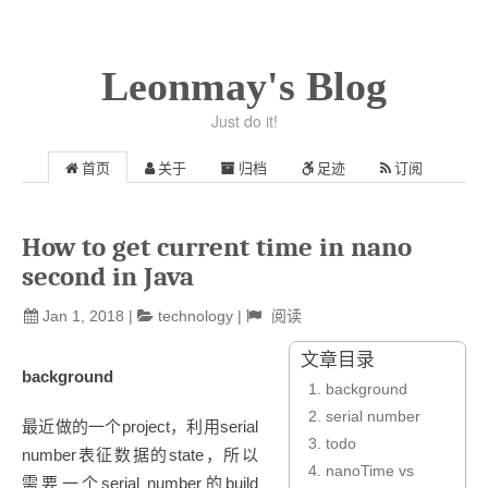
Leonmay's Blog
Just do it!
首页
关于
归档
足迹
订阅
How to get current time in nano
second in Java
Jan 1, 2018
|
technology
|
阅读
文章目录
background
1.
background
2.
serial number
最近做的一个project，利用serial
3.
todo
number表征数据的state，所以
4.
nanoTime vs
需要一个serial number的build